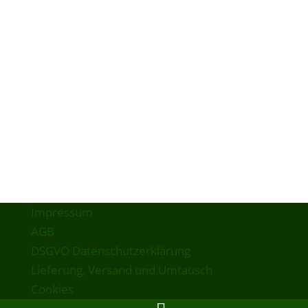
CLUB Magazin Nr. 9
ALLSTATE 125A & 150A
HAFLINGER 700AP Pathfinder
KTM COMET CHOPPER
PUCH 150TL & BAMBINO
250TF-Restauration – 5. Teil
Impressum
AGB
DSGVO Datenschutzerklärung
Lieferung, Versand und Umtausch
Cookies