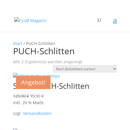
Start
/ PUCH-Schlitten
PUCH-Schlitten
Nach
Alle 2 Ergebnisse werden angezeigt
Beliebtheit
sortiert
Angebot!
STEYR PUCH-Schlitten
Ursprünglicher
Aktueller
129,90
€
99,90
€
Preis
Preis
inkl. 20 % MwSt.
war:
ist:
zzgl.
Versandkosten
129,90 €
99,90 €.