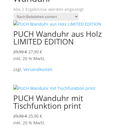
Nach
Alle 2 Ergebnisse werden angezeigt
Beliebtheit
sortiert
PUCH Wanduhr aus Holz
LIMITED EDITION
Ursprünglicher
Aktueller
29,90
€
27,90
€
Preis
Preis
inkl. 20 % MwSt.
war:
ist:
zzgl.
Versandkosten
29,90 €
27,90 €.
PUCH Wanduhr mit
Tischfunktion print
Ursprünglicher
Aktueller
29,90
€
25,90
€
Preis
Preis
inkl. 20 % MwSt.
war:
ist: