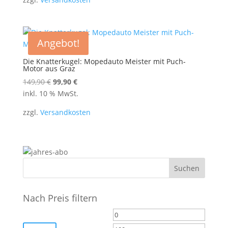
Angebot!
Die Knatterkugel: Mopedauto Meister mit Puch-
Motor aus Graz
Ursprünglicher
Aktueller
149,90
€
99,90
€
Preis
Preis
inkl. 10 % MwSt.
war:
ist:
zzgl.
Versandkosten
149,90 €
99,90 €.
Nach Preis filtern
Min.
Max.