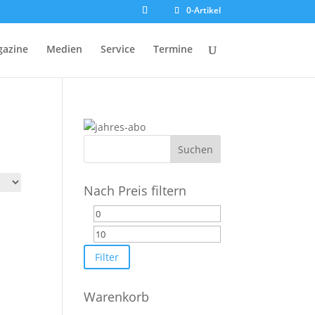
0-Artikel
azine
Medien
Service
Termine
Nach Preis filtern
Min.
Max.
Preis
Preis
Filter
Warenkorb