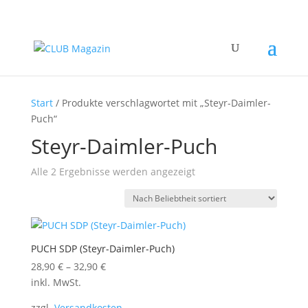
Start
/ Produkte verschlagwortet mit „Steyr-Daimler-
Puch“
Steyr-Daimler-Puch
Nach
Alle 2 Ergebnisse werden angezeigt
Beliebtheit
sortiert
PUCH SDP (Steyr-Daimler-Puch)
28,90
€
–
32,90
€
inkl. MwSt.
zzgl.
Versandkosten