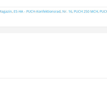
Magazin
,
ES-HA - PUCH-Konfektionsrad
,
Nr. 16
,
PUCH 250 MCH
,
PUC