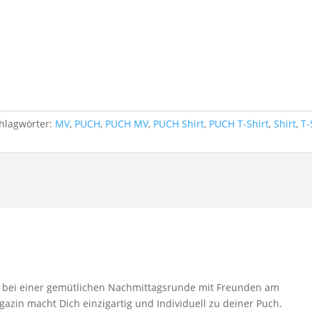
hlagwörter:
MV
,
PUCH
,
PUCH MV
,
PUCH Shirt
,
PUCH T-Shirt
,
Shirt
,
T-
r bei einer gemütlichen Nachmittagsrunde mit Freunden am
zin macht Dich einzigartig und Individuell zu deiner Puch.