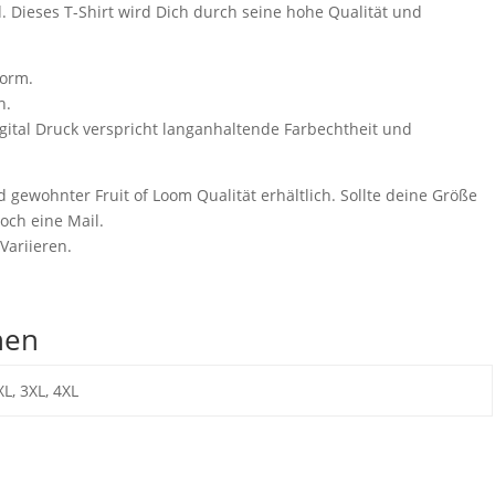
d. Dieses T-Shirt wird Dich durch seine hohe Qualität und
form.
h.
igital Druck verspricht langanhaltende Farbechtheit und
nd gewohnter Fruit of Loom Qualität erhältlich. Sollte deine Größe
och eine Mail.
Variieren.
nen
XL, 3XL, 4XL