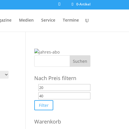
0-Artikel
azine
Medien
Service
Termine
Nach Preis filtern
Min.
Max.
Preis
Preis
Filter
Warenkorb