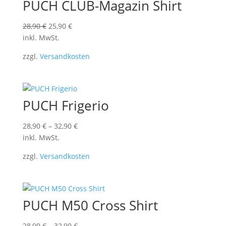
PUCH CLUB-Magazin Shirt
Ursprünglicher
Aktueller
28,90
€
25,90
€
Preis
Preis
inkl. MwSt.
war:
ist:
zzgl.
Versandkosten
28,90 €
25,90 €.
PUCH Frigerio
28,90
€
–
32,90
€
inkl. MwSt.
zzgl.
Versandkosten
PUCH M50 Cross Shirt
28,90
€
–
32,90
€